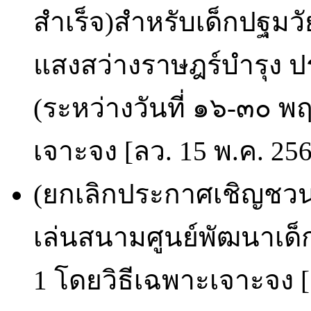
สำเร็จ)สำหรับเด็กปฐมวั
แสงสว่างราษฎร์บำรุง
(ระหว่างวันที่ ๑๖-๓๐
เจาะจง [ลว. 15 พ.ค. 25
(ยกเลิกประกาศเชิญชวน)
เล่นสนามศูนย์พัฒนาเด็
1 โดยวิธีเฉพาะเจาะจง [