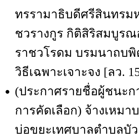
ทรรามาธิบดีศรีสินทรม
ชวรางกูร กิติสิริสมบู
ราชวโรดม บรมนาถบพิตร 
วิธีเฉพาะเจาะจง [ลว. 15
(ประกาศรายชื่อผู้ชนะก
การคัดเลือก) จ้างเหมา
บ่อขยะเทศบาลตำบลบัวเ