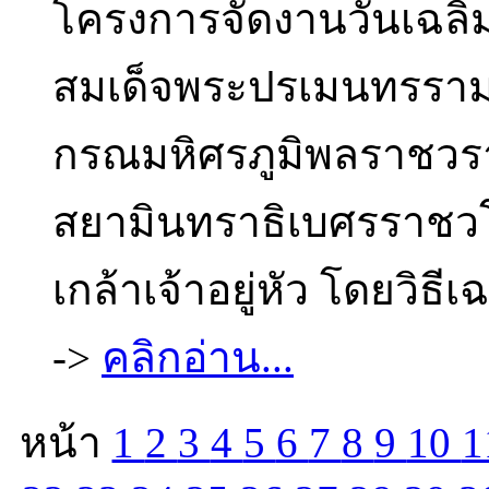
โครงการจัดงานวันเฉ
สมเด็จพระปรเมนทรรามา
กรณมหิศรภูมิพลราชวราง
สยามินทราธิเบศรราชว
เกล้าเจ้าอยู่หัว โดยวิธ
->
คลิกอ่าน...
หน้า
1
2
3
4
5
6
7
8
9
10
1