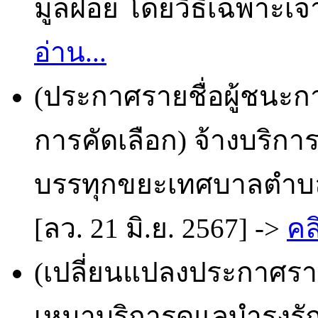
มูลฝอย โดยวิธีเฉพาะเจา
อ่าน...
(ประกาศรายชื่อผู้ชนะก
การคัดเลือก) จ้างบริ
บรรทุกขยะเทศบาลตำบล
[ลว. 21 มิ.ย. 2567] ->
คล
(เปลี่ยนแปลงประกาศราย
เหมาบริการดูแลบำรุงร