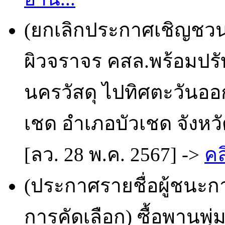
(ยกเลิกประกาศเชิญชวน
ผิวจราจร คสล.พร้อมปรั
นครวัสดุ ไปทิศตะวันออก 
เชด อำเภอบัวเชด จังหวั
[ลว. 28 พ.ค. 2567] ->
คล
(ประกาศรายชื่อผู้ชนะก
การคัดเลือก) ซื้อพานพุ