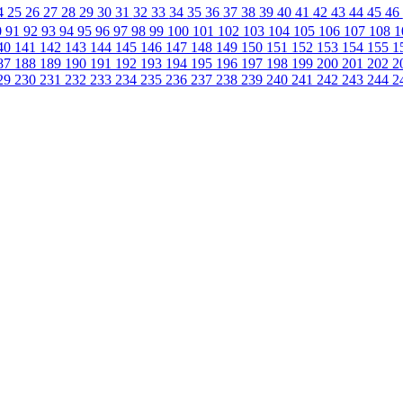
4
25
26
27
28
29
30
31
32
33
34
35
36
37
38
39
40
41
42
43
44
45
46
0
91
92
93
94
95
96
97
98
99
100
101
102
103
104
105
106
107
108
1
40
141
142
143
144
145
146
147
148
149
150
151
152
153
154
155
1
87
188
189
190
191
192
193
194
195
196
197
198
199
200
201
202
2
29
230
231
232
233
234
235
236
237
238
239
240
241
242
243
244
2