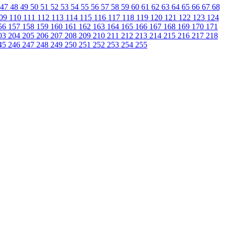
47
48
49
50
51
52
53
54
55
56
57
58
59
60
61
62
63
64
65
66
67
68
09
110
111
112
113
114
115
116
117
118
119
120
121
122
123
124
56
157
158
159
160
161
162
163
164
165
166
167
168
169
170
171
03
204
205
206
207
208
209
210
211
212
213
214
215
216
217
218
45
246
247
248
249
250
251
252
253
254
255