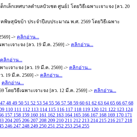
ด็กเล็กเทศบาลตำบลบัวเชด ศูนย์1 โดยวิธีเฉพาะเจาะจง [ลว. 20
ิษสุนัขบ้า ประจำปีงบประมาณ พ.ศ. 2569 โดยวิธีเฉพาะ
2569] ->
คลิกอ่าน...
ฉพาะเจาะจง [ลว. 19 มี.ค. 2569] ->
คลิกอ่าน...
คลิกอ่าน...
พาะเจาะจง [ลว. 19 มี.ค. 2569] ->
คลิกอ่าน...
 19 มี.ค. 2569] ->
คลิกอ่าน...
>
คลิกอ่าน...
โดยวิธีเฉพาะเจาะจง [ลว. 12 มี.ค. 2569] ->
คลิกอ่าน...
47
48
49
50
51
52
53
54
55
56
57
58
59
60
61
62
63
64
65
66
67
68
09
110
111
112
113
114
115
116
117
118
119
120
121
122
123
124
56
157
158
159
160
161
162
163
164
165
166
167
168
169
170
171
03
204
205
206
207
208
209
210
211
212
213
214
215
216
217
218
45
246
247
248
249
250
251
252
253
254
255