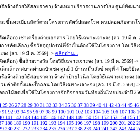
รือจ้างด้วยวิธีสอบราคา) จ้างเหมาบริการงานภารโรง ศูนย์พัฒนาเ
ะขึ้นทะเบียนสัตว์ตามโครงการสัตว์ปลอดโรค คนปลอดภัยจากโรคพ
เลือก) เช่าเครื่องถ่ายเอกสาร โดยวิธีเฉพาะเจาะจง [ลว. 19 มี.ค. 
รคัดเลือก) ซื้อวัสดุอุปกรณ์ที่จำเป็นต้องใช้ในโครงการ โดยวิธีเ
จง [ลว. 19 มี.ค. 2569] ->
คลิกอ่าน...
เลือก) ซื้อถ้วยรางวัล โดยวิธีเฉพาะเจาะจง [ลว. 19 มี.ค. 2569] ->
กเล็กเทศบาลตำบลบัวเชด ศูนย์ 1 บ้านหมื่นสังข์ หมู่ที่ 4 โดยวิธีเฉ
ือจ้างด้วยวิธีสอบราคา) จ้างทำป้ายไวนิล โดยวิธีเฉพาะเจาะจง [ลว.
ค่าติดตั้งและรื้อถอน โดยวิธีเฉพาะเจาะจง [ลว. 19 มี.ค. 2569] -
กไม้สดเพื่อใช้ในโครงการจัดกิจกรรมวันท้องถิ่นไทยประจำปี 2569 
4
25
26
27
28
29
30
31
32
33
34
35
36
37
38
39
40
41
42
43
44
45
46
0
91
92
93
94
95
96
97
98
99
100
101
102
103
104
105
106
107
108
1
40
141
142
143
144
145
146
147
148
149
150
151
152
153
154
155
1
87
188
189
190
191
192
193
194
195
196
197
198
199
200
201
202
2
29
230
231
232
233
234
235
236
237
238
239
240
241
242
243
244
2