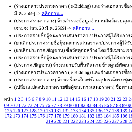
(ร่างเอกสารประกวดราคา ( e-Bidding) และร่างเอกสารซื้อห
มี.ค. 2569] ->
คลิกอ่าน...
(ประกาศราคากลาง) จ้างสำรวจข้อมูลจำนวนสัตว์ควบคุมแล
เจาะจง [ลว. 20 มี.ค. 2569] ->
คลิกอ่าน...
(ประกาศรายชื่อผู้ชนะการเสนอราคา / ประกาศผู้ได้รับการคัด
(ยกเลิกประกาศรายชื่อผู้ชนะการเสนอราคา/ประกาศผู้ได้รับกา
(ยกเลิกประกาศเชิญชวน) ซื้อวัสดุก่อสร้าง โดยวิธีเฉพาะเจาะ
(ประกาศรายชื่อผู้ชนะการเสนอราคา / ประกาศผู้ได้รับการคัด
(ประกาศเชิญชวน) จ้างเหมาปรับพื้นที่สนามข้างศูนย์พัฒนาเด็
(ร่างเอกสารประกวดราคา ( e-Bidding) และร่างเอกสารซื้อหร
(ประกาศราคากลาง) จ้างเครื่องเสียงพร้อมอุปกรณ์ครบชุดรวม
(เปลี่ยนแปลงประกาศรายชื่อผู้ชนะการเสนอราคา) ซื้อพานดอ
หน้า
1
2
3
4
5
6
7
8
9
10
11
12
13
14
15
16
17
18
19
20
21
22
23
2
69
70
71
72
73
74
75
76
77
78
79
80
81
82
83
84
85
86
87
88
89
9
125
126
127
128
129
130
131
132
133
134
135
136
137
138
139
1
172
173
174
175
176
177
178
179
180
181
182
183
184
185
186
1
219
220
221
222
223
224
225
226
227
228
2