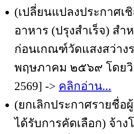
(เปลี่ยนแปลงประกาศเช
อาหาร (ปรุงสำเร็จ) สำห
ก่อนเกณฑ์วัดแสงสว่างร
พฤษภาคม ๒๕๖๙ โดยวิธี
2569] ->
คลิกอ่าน...
(ยกเลิกประกาศรายชื่อผ
ได้รับการคัดเลือก) จ้า