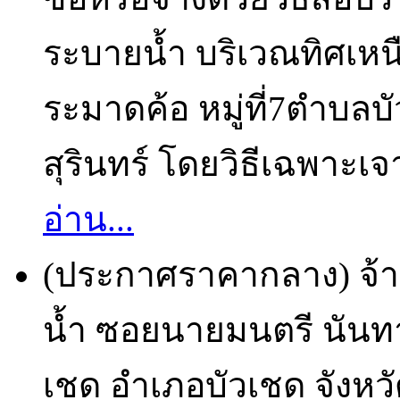
ระบายน้ำ บริเวณทิศเหน
ระมาดค้อ หมู่ที่7ตำบลบ
สุรินทร์ โดยวิธีเฉพาะเจ
อ่าน...
(ประกาศราคากลาง) จ้า
น้ำ ซอยนายมนตรี นันทา บ
เชด อำเภอบัวเชด จังหวั