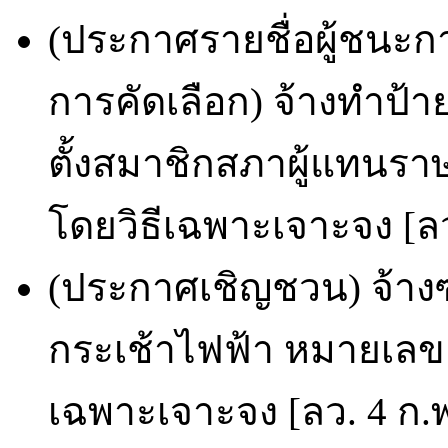
(ประกาศรายชื่อผู้ชนะก
การคัดเลือก) จ้างทำป้
ตั้งสมาชิกสภาผู้แทนร
โดยวิธีเฉพาะเจาะจง [ลว
(ประกาศเชิญชวน) จ้างซ่
กระเช้าไฟฟ้า หมายเลขค
เฉพาะเจาะจง [ลว. 4 ก.พ