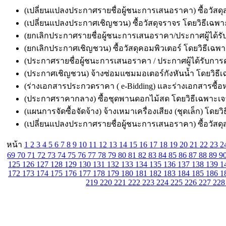
(เปลี่ยนแปลงประกาศรายชื่อผู้ชนะการเสนอราคา) ซื้อวัสดุส
(เปลี่ยนแปลงประกาศเชิญชวน) ซื้อวัสดุจราจร โดยวิธีเฉพาะ
(ยกเลิกประกาศรายชื่อผู้ชนะการเสนอราคา/ประกาศผู้ได้รับกา
(ยกเลิกประกาศเชิญชวน) ซื้อวัสดุคอมพิวเตอร์ โดยวิธีเฉพา
(ประกาศรายชื่อผู้ชนะการเสนอราคา / ประกาศผู้ได้รับการคั
(ประกาศเชิญชวน) จ้างซ่อมแซมมอเตอร์กังหันน้ำ โดยวิธีเฉ
(ร่างเอกสารประกวดราคา ( e-Bidding) และร่างเอกสารซื้อหร
(ประกาศราคากลาง) ซื้อชุดพานดอกไม้สด โดยวิธีเฉพาะเจาะ
(แผนการจัดซื้อจัดจ้าง) จ้างเหมาเครื่องเสียง (ชุดเล็ก) โดยว
(เปลี่ยนแปลงประกาศรายชื่อผู้ชนะการเสนอราคา) ซื้อวัสดุส
หน้า
1
2
3
4
5
6
7
8
9
10
11
12
13
14
15
16
17
18
19
20
21
22
23
2
69
70
71
72
73
74
75
76
77
78
79
80
81
82
83
84
85
86
87
88
89
9
125
126
127
128
129
130
131
132
133
134
135
136
137
138
139
1
172
173
174
175
176
177
178
179
180
181
182
183
184
185
186
1
219
220
221
222
223
224
225
226
227
22