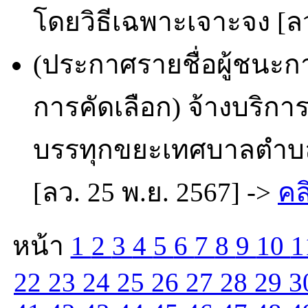
โดยวิธีเฉพาะเจาะจง [ลว
(ประกาศรายชื่อผู้ชนะก
การคัดเลือก) จ้างบริ
บรรทุกขยะเทศบาลตำบล
[ลว. 25 พ.ย. 2567] ->
คล
หน้า
1
2
3
4
5
6
7
8
9
10
1
22
23
24
25
26
27
28
29
3