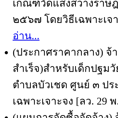
เกณฑ์วัดแสงสว่างราษฎ
๒๕๖๗ โดยวิธีเฉพาะเจาะ
อ่าน...
(ประกาศราคากลาง) จ้า
สำเร็จ)สำหรับเด็กปฐมว
ตำบลบัวเชด ศูนย์ ๓ ปร
เฉพาะเจาะจง [ลว. 29 พ.
(แผนการจัดซื้อจัดจ้าง) 