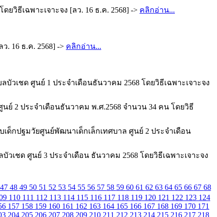
ดยวิธีเฉพาะเจาะจง [ลว. 16 ธ.ค. 2568] ->
คลิกอ่าน...
ว. 16 ธ.ค. 2568] ->
คลิกอ่าน...
บัวเชด ศูนย์ 1 ประจำเดือนธันวาคม 2568 โดยวิธีเฉพาะเจาะจง
นย์ 2 ประจำเดือนธันวาคม พ.ศ.2568 จำนวน 34 คน โดยวิธี
เด็กปฐมวัยศูนย์พัฒนาเด็กเล็กเทศบาล ศูนย์ 2 ประจำเดือน
บัวเชด ศูนย์ 3 ประจำเดือน ธันวาคม 2568 โดยวิธีเฉพาะเจาะจง
47
48
49
50
51
52
53
54
55
56
57
58
59
60
61
62
63
64
65
66
67
68
09
110
111
112
113
114
115
116
117
118
119
120
121
122
123
124
56
157
158
159
160
161
162
163
164
165
166
167
168
169
170
171
03
204
205
206
207
208
209
210
211
212
213
214
215
216
217
218