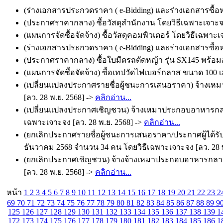
(ร่างเอกสารประกวดราคา ( e-Bidding) และร่างเอกสารซื้อห
(ประกาศราคากลาง) ซื้อวัสดุสำนักงาน โดยวิธีเฉพาะเจาะจง
(แผนการจัดซื้อจัดจ้าง) ซื้อวัสดุคอมพิวเตอร์ โดยวิธีเฉพาะเ
(ร่างเอกสารประกวดราคา ( e-Bidding) และร่างเอกสารซื้อหร
(ประกาศราคากลาง) ซื้อใบมีดรถตัดหญ้า รุ่น SX145 พร้อมอ
(แผนการจัดซื้อจัดจ้าง) ซื้อเทปวัดไฟเบอร์กลาส ขนาด 100 เ
(เปลี่ยนแปลงประกาศรายชื่อผู้ชนะการเสนอราคา) จ้างเหม
[ลว. 28 พ.ย. 2568] ->
คลิกอ่าน...
(เปลี่ยนแปลงประกาศเชิญชวน) จ้างเหมาประกอบอาหารกลางว
เฉพาะเจาะจง [ลว. 28 พ.ย. 2568] ->
คลิกอ่าน...
(ยกเลิกประกาศรายชื่อผู้ชนะการเสนอราคา/ประกาศผู้ได้รับ
ธันวาคม 2568 จำนวน 34 คน โดยวิธีเฉพาะเจาะจง [ลว. 28 พ
(ยกเลิกประกาศเชิญชวน) จ้างจ้างเหมาประกอบอาหารกลางวัน
[ลว. 28 พ.ย. 2568] ->
คลิกอ่าน...
หน้า
1
2
3
4
5
6
7
8
9
10
11
12
13
14
15
16
17
18
19
20
21
22
23
2
69
70
71
72
73
74
75
76
77
78
79
80
81
82
83
84
85
86
87
88
89
9
125
126
127
128
129
130
131
132
133
134
135
136
137
138
139
1
172
173
174
175
176
177
178
179
180
181
182
183
184
185
186
1