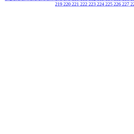
219
220
221
222
223
224
225
226
227
2