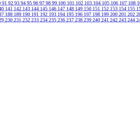
0
91
92
93
94
95
96
97
98
99
100
101
102
103
104
105
106
107
108
1
40
141
142
143
144
145
146
147
148
149
150
151
152
153
154
155
1
87
188
189
190
191
192
193
194
195
196
197
198
199
200
201
202
2
29
230
231
232
233
234
235
236
237
238
239
240
241
242
243
244
2