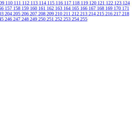
09
110
111
112
113
114
115
116
117
118
119
120
121
122
123
124
56
157
158
159
160
161
162
163
164
165
166
167
168
169
170
171
03
204
205
206
207
208
209
210
211
212
213
214
215
216
217
218
45
246
247
248
249
250
251
252
253
254
255