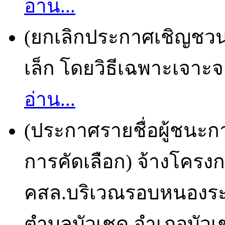
อ่าน...
(ยกเลิกประกาศเชิญชวน) 
เล็ก โดยวิธีเฉพาะเจาะจ
อ่าน...
(ประกาศรายชื่อผู้ชนะก
การคัดเลือก) จ้างโครง
คสล.บริเวณรอบหนองระมา
ตำบลบัวเชด อำเภอบัวเชด