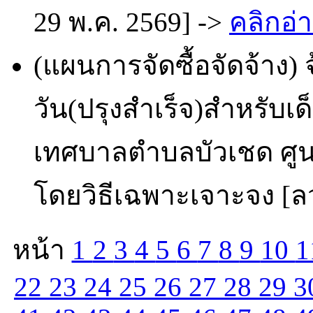
29 พ.ค. 2569] ->
คลิกอ่า
(แผนการจัดซื้อจัดจ้า
วัน(ปรุงสำเร็จ)สำหรับเด
เทศบาลตำบลบัวเชด ศูนย
โดยวิธีเฉพาะเจาะจง [ลว
หน้า
1
2
3
4
5
6
7
8
9
10
1
22
23
24
25
26
27
28
29
3