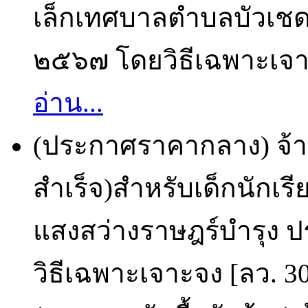
เล็กเทศบาลตำบลบัวเชด
๒๕๖๗ โดยวิธีเฉพาะเจาะ
อ่าน...
(ประกาศราคากลาง) จ้
สำเร็จ)สำหรับเด็กนักเร
แสงสว่างราษฎร์บำรุง 
วิธีเฉพาะเจาะจง [ลว. 30