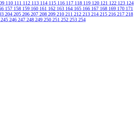
09
110
111
112
113
114
115
116
117
118
119
120
121
122
123
124
56
157
158
159
160
161
162
163
164
165
166
167
168
169
170
171
03
204
205
206
207
208
209
210
211
212
213
214
215
216
217
218
4
245
246
247
248
249
250
251
252
253
254