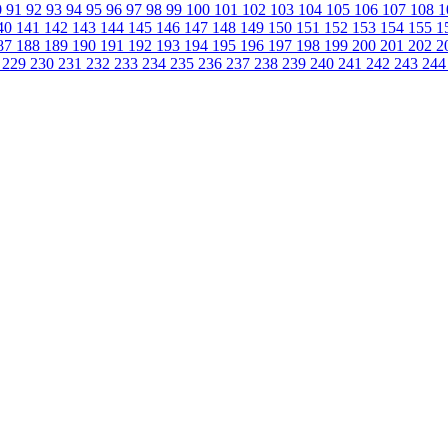
0
91
92
93
94
95
96
97
98
99
100
101
102
103
104
105
106
107
108
1
40
141
142
143
144
145
146
147
148
149
150
151
152
153
154
155
1
87
188
189
190
191
192
193
194
195
196
197
198
199
200
201
202
2
8
229
230
231
232
233
234
235
236
237
238
239
240
241
242
243
24