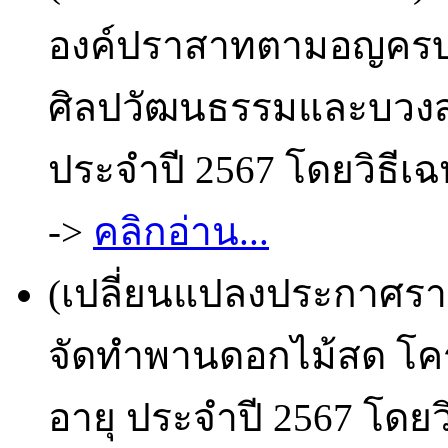
องค์ปราสาทตามอญครบช
ศิลปวัฒนธรรมและบวง
ประจำปี 2567 โดยวิธีเฉ
->
คลิกอ่าน...
(เปลี่ยนแปลงประกาศราย
จัดทำพานดอกไม้สด โครง
อายุ ประจำปี 2567 โดยว