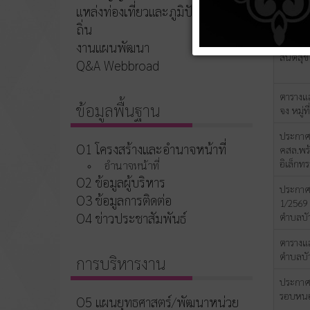
ประชาคม
แหล่งท่องเที่ยวและภูมิปัญญาท้อง
ถิ่น
ประกาศเ
งานแผนพัฒนา
สันติสุ
Q&A Webbroad
ตารางแส
ข้อมูลพื้นฐาน
จง หมู่
ประกาศเ
O1 โครงสร้างและอำนาจหน้าที่
คสล.พร้
อิเล็กทร
อำนาจหน้าที่
O2 ข้อมูลผู้บริหาร
ประกาศเ
O3 ข้อมูลการติดต่อ
1/2569 
O4 ข่าวประชาสัมพันธ์
ตำบลบัว
ตารางแส
ตำบลบั
การบริหารงาน
ประกาศเ
รอบหนอง
O5 แผนยุทธศาสตร์/พัฒนาหน่วย