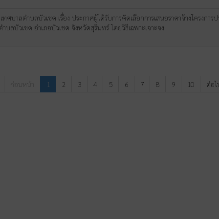
ทศบาลตำบลบัวเชด เรื่อง ประกาศผู้ได้รับการคัดเลือกการเสนอราคาจ้างโครงการป
 3 ตำบลบัวเชด อำเภอบัวเชด จังหวัดสุรินทร์ โดยวิธีเฉพาะเจาะจง
ก่อนหน้า
1
2
3
4
5
6
7
8
9
10
ต่อไ