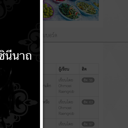
ามถวายพระพร
เว็บบอร์ด
แสดง
#
ผู้เขียน
ฮิต
69 อาหารเสริม(นม)โรงเรียน
เขียนโดย
ฮิต: 56
ง และเด็กปฐมวัยศูนย์พัฒนาเด็ก
Ohmoei
Raengrob
เลือกและสาระสำคัญของสัญญาหรือ
เขียนโดย
ฮิต: 63
Ohmoei
Raengrob
รับปรุงต่อเติมอาคารศาลา
เขียนโดย
ฮิต: 97