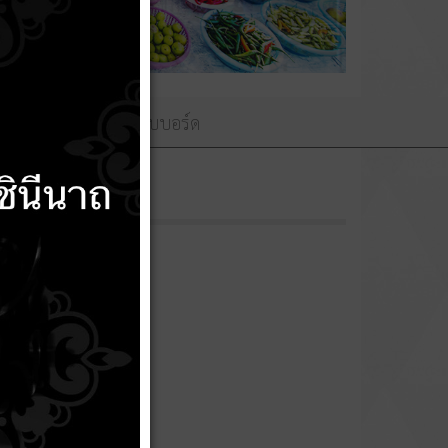
ามถวายพระพร
เว็บบอร์ด
น
มีการยืนยันมติคณะผู้บริหาร