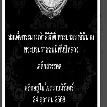
ท้องถิ่น (พ.ศ.2566 - 2570) ประจำ
siraphatsorn
ปีงบประมาณ พ.ศ. 2568
รายงานติดตามและประเมินผลแผนพัฒนา
เขียนโดย
ฮิต: 245
ท้องถิ่น(พ.ศ.2566 - 2570) ประจำ
siraphatsorn
ปีงบประมาณ พ.ศ. 2567
เกี่ยวกับหน่วยงาน
หน้าหลัก
ประวัติความเป็นมา
สภาพและข้อมูลพื้นฐาน
ตราสัญลักษณ์
กฎหมายที่เกี่ยวข้อง
Social Network
นโยบายคุ้มครองข้อมูลส่วนบุคคล
เทศบัญญัติ