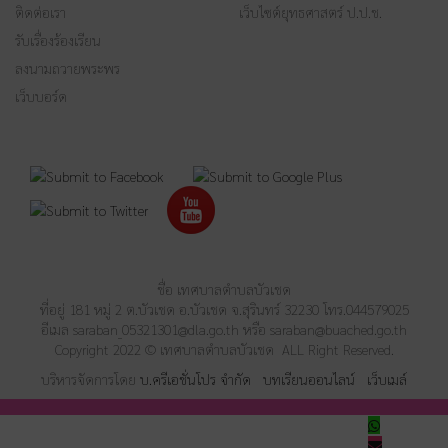
ติดต่อเรา
เว็บไซต์ยุทธศาสตร์ ป.ป.ช.
รับเรื่องร้องเรียน
ลงนามถวายพระพร
เว็บบอร์ด
ชื่อ เทศบาลตำบลบัวเชด
ที่อยู่ 181 หมู่ 2 ต.บัวเชด อ.บัวเชด จ.สุรินทร์ 32230 โทร.044579025
อีเมล
saraban_05321301@dla.go.th
หรือ
saraban@buached.go.th
Copyright 2022 © เทศบาลตำบลบัวเชด ALL Right Reserved.
บริหารจัดการโดย
บ.ครีเอชั่นโปร จำกัด
บทเรียนออนไลน์
เว็บเมล์