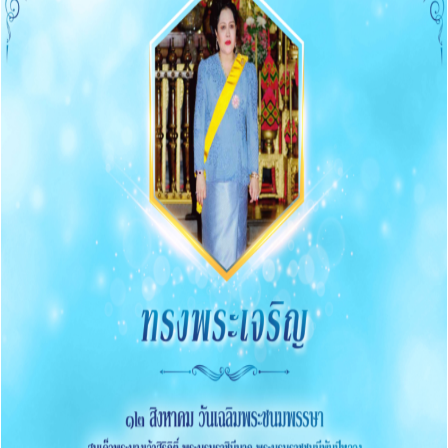
การดำเนินการตามนโยบายบริหารทรัพยากรบุคคล
หลักเกณฑ์การบริหารและพัฒนาทรัพยากรบุคคล
O14 รายงานผลการบริหารและทรัพยากรบุคคลประจำปี
2568
O15 ประมวลจริยธรรมและขับเคลื่อนจริยธรรม
การขับเคลื่อนจริยธรรม
การส่งเสริมความโปร่งใส
O16 แนวปฏิบัติการจัดการเรื่องร้องเรียนการทุจริตและ
ประพฤติมิชอบ
O17 ช่องทางแจ้งเรื่องร้องเรียนการทุจริต
O18 ข้อมูลสถิติเรื่องร้องเรียนการทุจริตประจำปี
O19 การเปิดโอกาสให้มีส่วนร่วม
การดำเนินการเพื่อป้องกันการทุจริต
O20 ประกาศเจตนารมณ์และการสร้างวัฒนธรรม ตาม